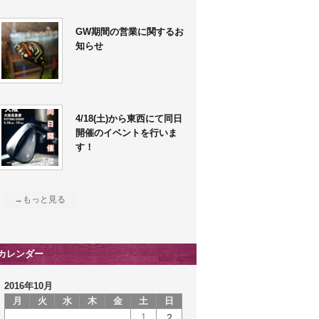
GW期間の営業に関するお
知らせ
4/18(土)から東西にて同日
開催のイベントを行いま
す！
→もっと見る
カレンダー
2016年10月
月
火
水
木
金
土
日
1
2