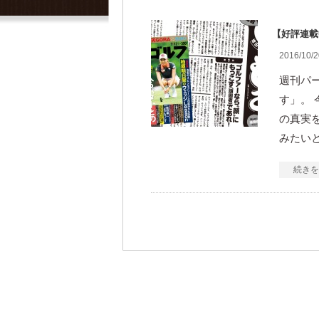
【好評連載
2016/10/2
週刊パ
す」。
の真実
みたい
続きを