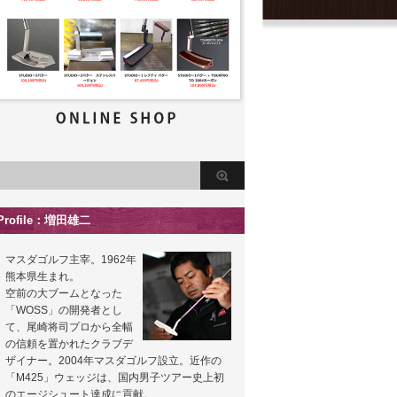
Profile：増田雄二
マスダゴルフ主宰。1962年
熊本県生まれ。
空前の大ブームとなった
「WOSS」の開発者とし
て、尾崎将司プロから全幅
の信頼を置かれたクラブデ
ザイナー。2004年マスダゴルフ設立。近作の
「M425」ウェッジは、国内男子ツアー史上初
のエージシュート達成に貢献。