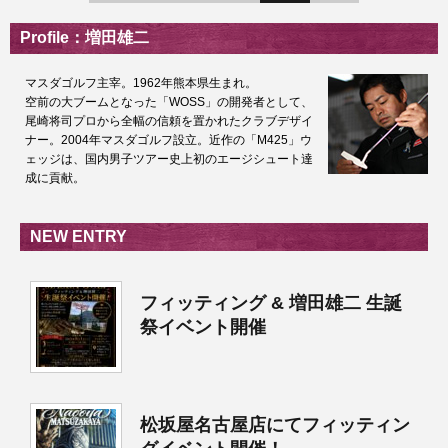
Profile：増田雄二
マスダゴルフ主宰。1962年熊本県生まれ。
空前の大ブームとなった「WOSS」の開発者として、
尾崎将司プロから全幅の信頼を置かれたクラブデザイ
ナー。2004年マスダゴルフ設立。近作の「M425」ウ
ェッジは、国内男子ツアー史上初のエージシュート達
成に貢献。
NEW ENTRY
フィッティング & 増田雄二 生誕
祭イベント開催
松坂屋名古屋店にてフィッティン