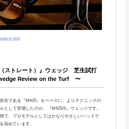
swedg-m.html
/S（ストレート）』ウェッジ 芝生試打
wedge Review on the Turf 〜
存在である『M425』をベースに、よりテクニックの
として登場したのが、『M425/S』ウェッジです。
用で、プロモデルとしてはかなりやさしいヘッドで
を高めています。