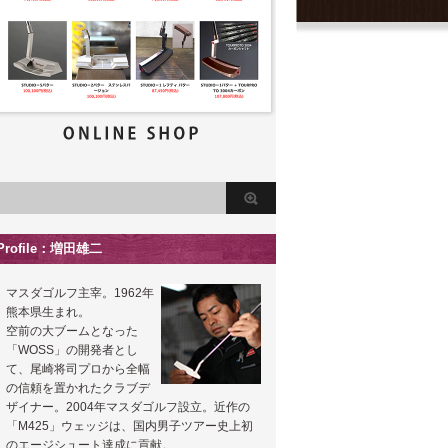
Profile：増田雄二
マスダゴルフ主宰。1962年
熊本県生まれ。
空前の大ブームとなった
「WOSS」の開発者とし
て、尾崎将司プロから全幅
の信頼を置かれたクラブデ
ザイナー。2004年マスダゴルフ設立。近作の
「M425」ウェッジは、国内男子ツアー史上初
のエージシュート達成に貢献。