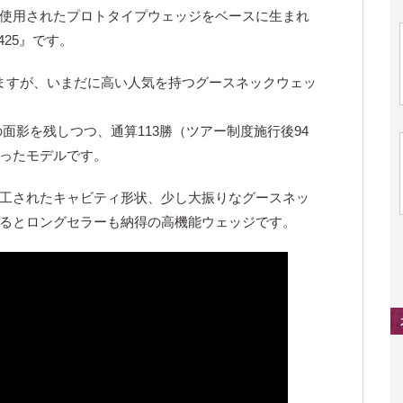
使用されたプロトタイプウェッジをベースに生まれ
25』です。
ますが、いまだに高い人気を持つグースネックウェッ
の面影を残しつつ、通算113勝（ツアー制度施行後94
ったモデルです。
工されたキャビティ形状、少し大振りなグースネッ
るとロングセラーも納得の高機能ウェッジです。