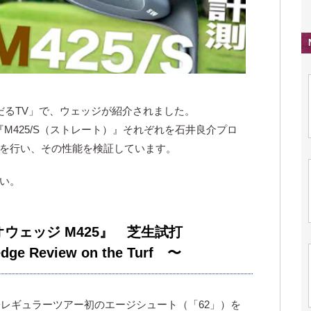
ボしだるTV」で、ウェッジが紹介されました。
『M425/S（ストレート）』それぞれを石井良介プロ
を行い、その性能を検証しています。
い。
ウェッジ M425』 芝生試打
dge Review on the Turf 〜
子レギュラーツアー初のエージシュート（「62」）を