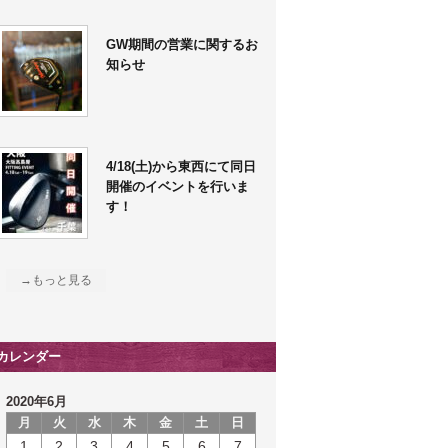
GW期間の営業に関するお
知らせ
4/18(土)から東西にて同日
開催のイベントを行いま
す！
→もっと見る
カレンダー
2020年6月
月
火
水
木
金
土
日
1
2
3
4
5
6
7