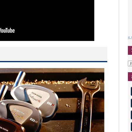
«
ア
ー
カ
イ
ブ