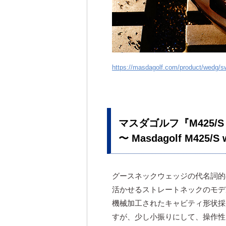
https://masdagolf.com/product/wedg/
マスダゴルフ『M425
〜 Masdagolf M425/S 
グースネックウェッジの代名詞的
活かせるストレートネックのモデル
機械加工されたキャビティ形状採
すが、少し小振りにして、操作性