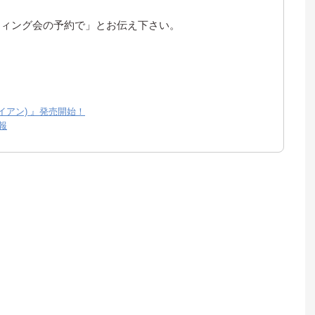
ッティング会の予約で」とお伝え下さい。
シンアイアン) 』発売開始！
報