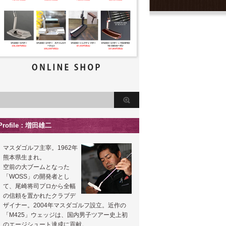
Profile：増田雄二
マスダゴルフ主宰。1962年
熊本県生まれ。
空前の大ブームとなった
「WOSS」の開発者とし
て、尾崎将司プロから全幅
の信頼を置かれたクラブデ
ザイナー。2004年マスダゴルフ設立。近作の
「M425」ウェッジは、国内男子ツアー史上初
のエージシュート達成に貢献。