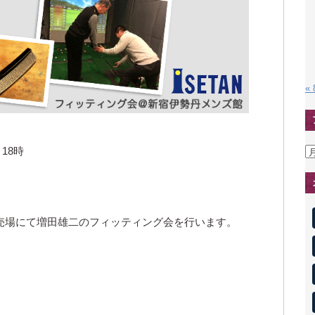
«
～18時
ア
ー
カ
イ
ブ
売場にて増田雄二のフィッティング会を行います。