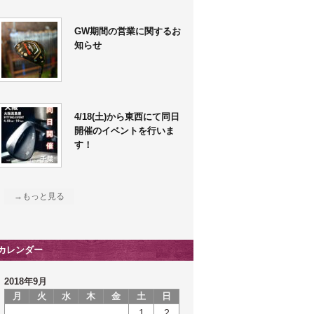
GW期間の営業に関するお
知らせ
4/18(土)から東西にて同日
開催のイベントを行いま
す！
→もっと見る
カレンダー
2018年9月
月
火
水
木
金
土
日
1
2