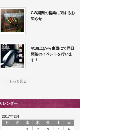
GW期間の営業に関するお
知らせ
4/18(土)から東西にて同日
開催のイベントを行いま
す！
→もっと見る
カレンダー
2017年2月
月
火
水
木
金
土
日
1
2
3
4
5