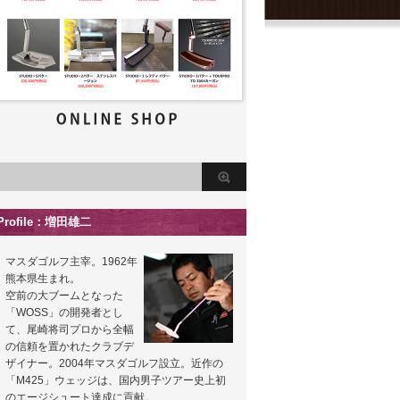
Profile：増田雄二
マスダゴルフ主宰。1962年
熊本県生まれ。
空前の大ブームとなった
「WOSS」の開発者とし
て、尾崎将司プロから全幅
の信頼を置かれたクラブデ
ザイナー。2004年マスダゴルフ設立。近作の
「M425」ウェッジは、国内男子ツアー史上初
のエージシュート達成に貢献。