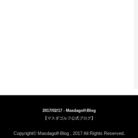
2017/02/17 - Masdagolf-Blog
【マスダゴルフ公式ブログ】
WordPress-Theme STINGER3
Copyright© Masdagolf-Blog , 2017 All Rights Reserved.