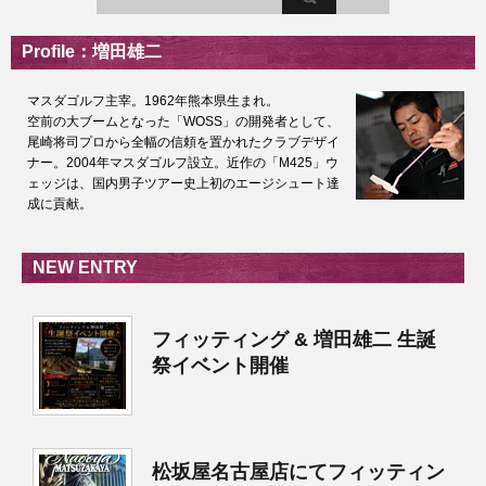
Profile：増田雄二
マスダゴルフ主宰。1962年熊本県生まれ。
空前の大ブームとなった「WOSS」の開発者として、
尾崎将司プロから全幅の信頼を置かれたクラブデザイ
ナー。2004年マスダゴルフ設立。近作の「M425」ウ
ェッジは、国内男子ツアー史上初のエージシュート達
成に貢献。
NEW ENTRY
フィッティング & 増田雄二 生誕
祭イベント開催
松坂屋名古屋店にてフィッティン