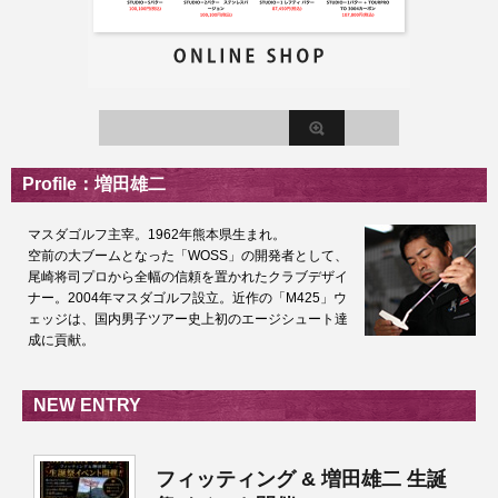
Profile：増田雄二
マスダゴルフ主宰。1962年熊本県生まれ。
空前の大ブームとなった「WOSS」の開発者として、
尾崎将司プロから全幅の信頼を置かれたクラブデザイ
ナー。2004年マスダゴルフ設立。近作の「M425」ウ
ェッジは、国内男子ツアー史上初のエージシュート達
成に貢献。
NEW ENTRY
フィッティング & 増田雄二 生誕