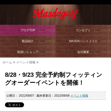
ブログTOP
コンセプト
製品紹介
MASDAハンドメイド
取扱いショップ
会社概要
ホーム
>
イベント情報
>
8/28・9/23 完全予約制フィッティン
グオーダーイベントを開催！
公開日：
2022/08/07
: 最終更新日：2022/08/08
イベント情報