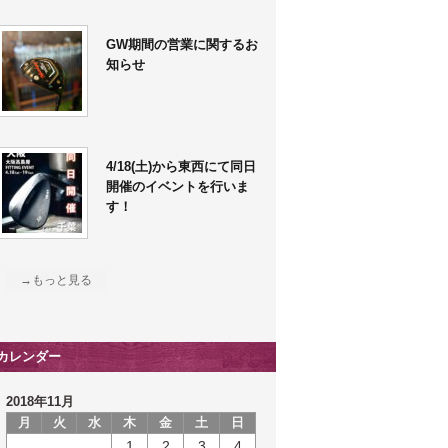
GW期間の営業に関するお
知らせ
4/18(土)から東西にて同日
開催のイベントを行いま
す！
→もっと見る
カレンダー
2018年11月
月
火
水
木
金
土
日
1
2
3
4