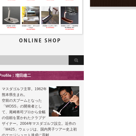
Profile：増田雄二
マスダゴルフ主宰。1962年
熊本県生まれ。
空前の大ブームとなった
「WOSS」の開発者とし
て、尾崎将司プロから全幅
の信頼を置かれたクラブデ
ザイナー。2004年マスダゴルフ設立。近作の
「M425」ウェッジは、国内男子ツアー史上初
のエージシュート達成に貢献。