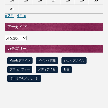
24
25
26
27
28
29
30
31
« 2月
4月 »
アーカイブ
ア
ー
カ
カテゴリー
イ
ブ
Masdaデザイン
イベント情報
ショップボイス
プロゴルファー
メディア情報
動画
増田雄二のメッセージ