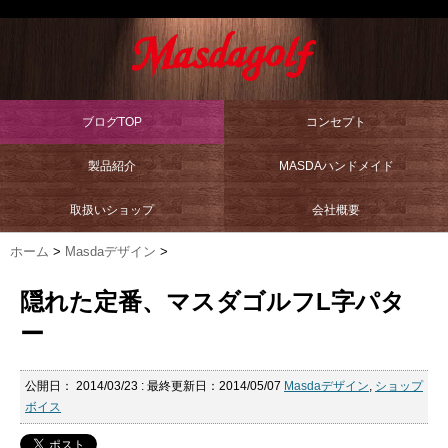
ブログTOP
コンセプト
製品紹介
MASDAハンドメイド
取扱いショップ
会社概要
ホーム
>
Masdaデザイン
>
隠れた定番、マスダゴルフL字パタ
ー
公開日：
2014/03/23
: 最終更新日：2014/05/07
Masdaデザイン
,
ショップ
ボイス